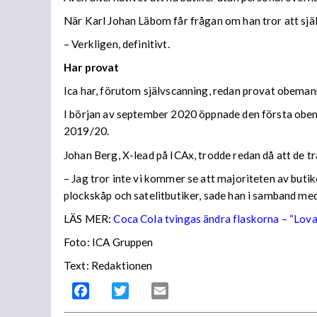
När Karl Johan Läbom får frågan om han tror att själv
– Verkligen, definitivt.
Har provat
Ica har, förutom självscanning, redan provat obeman
I början av september 2020 öppnade den första obema
2019/20.
Johan Berg, X-lead på ICAx, trodde redan då att de tra
– Jag tror inte vi kommer se att majoriteten av buti
plockskåp och satelitbutiker, sade han i samband med
LÄS MER:
Coca Cola tvingas ändra flaskorna – “Lova
Foto: ICA Gruppen
Text: Redaktionen
Facebook
Twitter
Email