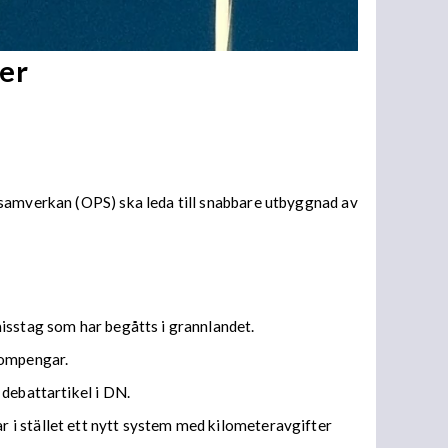
er
 samverkan (OPS) ska leda till snabbare utbyggnad av
isstag som har begåtts i grannlandet.
bompengar.
 debattartikel i DN.
 i stället ett nytt system med kilometeravgifter