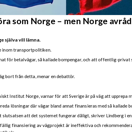
göra som Norge – men Norge avråd
 själva vill lämna.
e inom transportpolitiken.
at för betalvägar, så kallade bompengar, och att offentlig-privat
g bort från detta, menar en debattör.
skt Institut Norge, varnar för att Sverige är på väg att upprepa m
ereda lösningar där vägar bland annat finansieras med så kallade 
lutsatsen att det systemet fungerar dåligt, skriver Lindberg i en
llig finansiering av vägprojekt är ineffektiva och rekommenderar