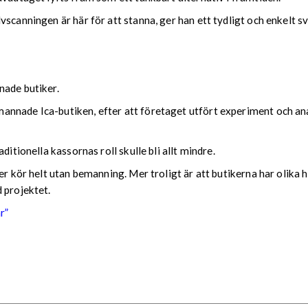
scanningen är här för att stanna, ger han ett tydligt och enkelt sv
nade butiker.
nnade Ica-butiken, efter att företaget utfört experiment och ana
ditionella kassornas roll skulle bli allt mindre.
ker kör helt utan bemanning. Mer troligt är att butikerna har oli
 projektet.
r”