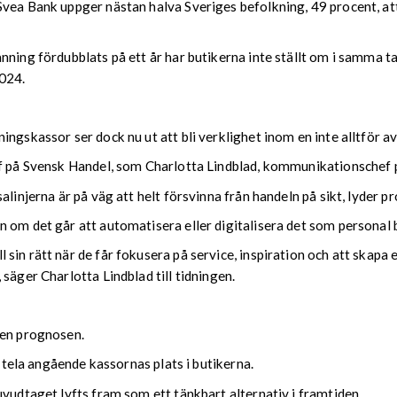
Svea Bank uppger nästan halva Sveriges befolkning, 49 procent, at
anning fördubblats på ett år har butikerna inte ställt om i samma
2024.
ngskassor ser dock nu ut att bli verklighet inom en inte alltför a
ef på Svensk Handel, som Charlotta Lindblad, kommunikationschef 
alinjerna är på väg att helt försvinna från handeln på sikt, lyder p
 om det går att automatisera eller digitalisera det som personal 
in rätt när de får fokusera på service, inspiration och att skapa 
säger Charlotta Lindblad till tidningen.
den prognosen.
 Ttela angående kassornas plats i butikerna.
uvudtaget lyfts fram som ett tänkbart alternativ i framtiden.