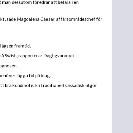
t man dessutom föredrar att betala i en
 takt, sade Magdalena Caesar, affärsområdeschef för
vlägsen framtid.
på Swish, rapporterar Dagligvarunytt.
rognosen.
behöver lägga tid på idag.
ett bra kundmöte. En traditionell kassadisk utgör