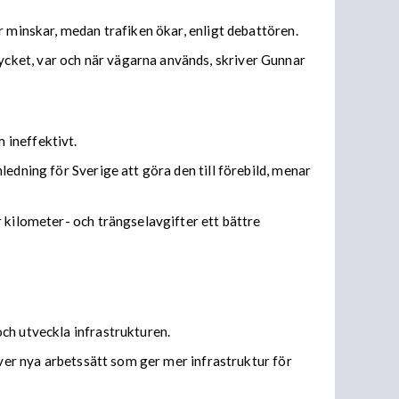
r minskar, medan trafiken ökar, enligt debattören.
cket, var och när vägarna används, skriver Gunnar
 ineffektivt.
edning för Sverige att göra den till förebild, menar
 kilometer- och trängselavgifter ett bättre
ch utveckla infrastrukturen.
över nya arbetssätt som ger mer infrastruktur för