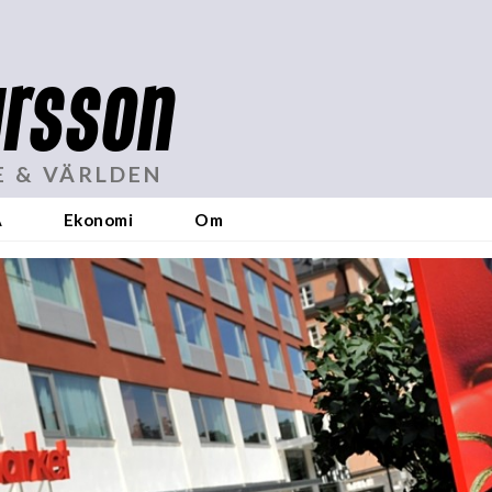
rsson
E & VÄRLDEN
A
Ekonomi
Om