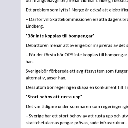
och trängselavgifter, menar Gunnar Linberg i debatta
Ett problem som lyfts i Norge är också att elektrifi
– Därför vill Skattekommissionen ersätta dagens br
Lindberg.
”Bör inte kopplas till bompengar”
Debattören menar att Sverige bör inspireras av det 
– För det första bör OPS inte kopplas till bompengar
han.
Sverige bör förbereda ett avgiftssystem som fungerar
alternativ, anser han.
Dessutom bör regeringen skapa en konkurrent till Tra
”Stort behov att rusta upp”
Det var tidigare under sommaren som regeringen gick 
– Sverige har ett stort behov av att rusta upp och ut
skattebetalarnas pengar prövas, sade infrastruktur-