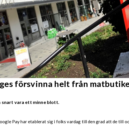
ppges försvinna helt från matbutik
 snart vara ett minne blott.
gle Pay har etablerat sig i folks vardag till den grad att de till o