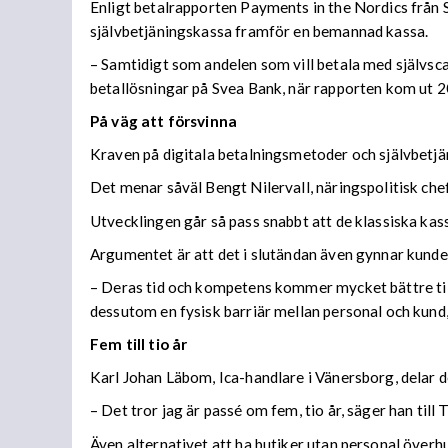
Enligt betalrapporten Payments in the Nordics från 
självbetjäningskassa framför en bemannad kassa.
– Samtidigt som andelen som vill betala med självsc
betallösningar på Svea Bank, när rapporten kom ut 
På väg att försvinna
Kraven på digitala betalningsmetoder och självbetjäni
Det menar såväl Bengt Nilervall, näringspolitisk ch
Utvecklingen går så pass snabbt att de klassiska kass
Argumentet är att det i slutändan även gynnar kunden
–
Deras tid och kompetens kommer mycket bättre till s
dessutom en fysisk barriär mellan personal och kund, 
Fem till tio år
Karl Johan Läbom, Ica-handlare i Vänersborg, delar 
– Det tror jag är passé om fem, tio år, säger han till
Även alternativet att ha butiker utan personal överh