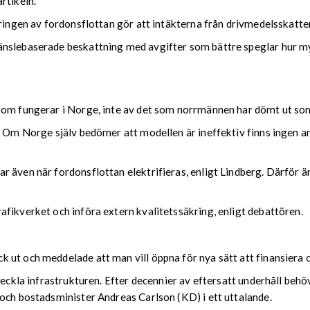
rtikeln.
eringen av fordonsflottan gör att intäkterna från drivmedelsskatte
änslebaserade beskattning med avgifter som bättre speglar hur my
som fungerar i Norge, inte av det som norrmännen har dömt ut som
. Om Norge själv bedömer att modellen är ineffektiv finns ingen anl
 även när fordonsflottan elektrifieras, enligt Lindberg. Därför är
fikverket och införa extern kvalitetssäkring, enligt debattören.
ut och meddelade att man vill öppna för nya sätt att finansiera o
veckla infrastrukturen. Efter decennier av eftersatt underhåll beh
 och bostadsminister Andreas Carlson (KD) i ett uttalande.